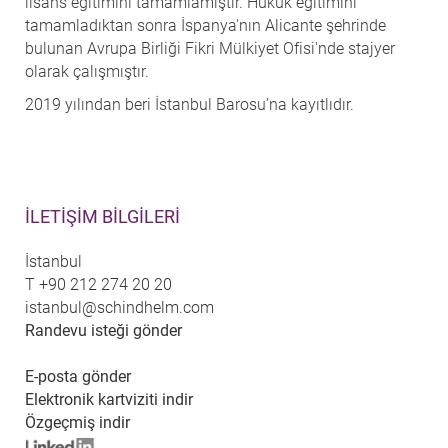
lisans eğitimini tamamlamıştır. Hukuk eğitimini
tamamladıktan sonra İspanya'nın Alicante şehrinde
bulunan Avrupa Birliği Fikri Mülkiyet Ofisi'nde stajyer
olarak çalışmıştır.
2019 yılından beri İstanbul Barosu’na kayıtlıdır.
İLETIŞIM BILGILERI
İstanbul
T
+90 212 274 20 20
istanbul@schindhelm.com
Randevu isteği gönder
E-posta gönder
Elektronik kartviziti indir
Özgeçmiş indir