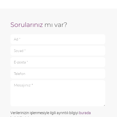
Sorularınız
mı var?
Ad *
Soyad *
E-posta *
Telefon
Mesajınız *
Verilerinizin işlenmesiyle ilgili ayrıntılı bilgiyi
burada