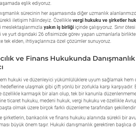
 aşamada eşlik ediyoruz.
nışmanlık sürecinin her aşamasında diğer uzmanlık alanlarımız
sürekli iletişim hâlindeyiz. Özellikle
vergi hukuku ve şirketler hu
i meslektaşlarımızla
yakın iş birliği
içinde çalışıyoruz. Sınır ötesi
içi ve yurt dışındaki 26 ofisimizde görev yapan uzmanlarla birlikt
ze tek elden, ihtiyaçlarınıza özel çözümler sunuyoruz.
cılık ve Finans Hukukunda Danışmanlık
cı
, hem hukuki ve düzenleyici yükümlülüklere uyum sağlamak hem 
edeflerine ulaşmak gibi çift yönlü bir zorlukla karşı karşıyadır. 
 özellikle karmaşık bir alan olup, tek bir kanunla düzenlenmeme
ne ticaret hukuku, medeni hukuk, vergi hukuku ve özellikle Avrup
aşta olmak üzere birçok farklı düzenleme tarafından şekillendir
 şirketlerin, bankacılık ve finans hukuku alanında sürekli bir av
lması büyük önem taşır. Hukuki danışmanlık gerektiren başlıca 