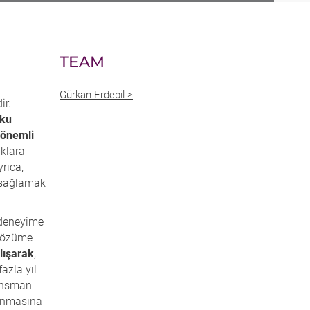
TEAM
Gürkan Erdebil >
ir.
uku
 önemli
uklara
rıca,
m sağlamak
 deneyime
 çözüme
alışarak
,
azla yıl
nansman
lanmasına