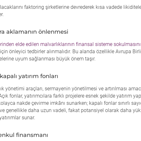
 alacaklarını faktoring şirketlerine devrederek kısa vadede likiditele
er.
ra aklamanın önlenmesi
erinden elde edilen malvarlıklarının finansal sisteme sokulmasın
için önleyici tedbirler alınmalıdır. Bu alanda özellikle Avrupa Birl
lerine uyum sağlanması büyük önem taşır.
kapalı yatırım fonları
lık yönetimi araçları, sermayenin yönetilmesi ve artırılması amac
. Açık fonlar, yatırımcılara farklı projelere esnek şekilde yatırım y
kolayca nakde çevirme imkânı sunarken; kapalı fonlar sınırlı say
ve genellikle daha uzun vadeli, fakat potansiyel olarak daha yüks
atırımlar sunar.
enkul finansmanı