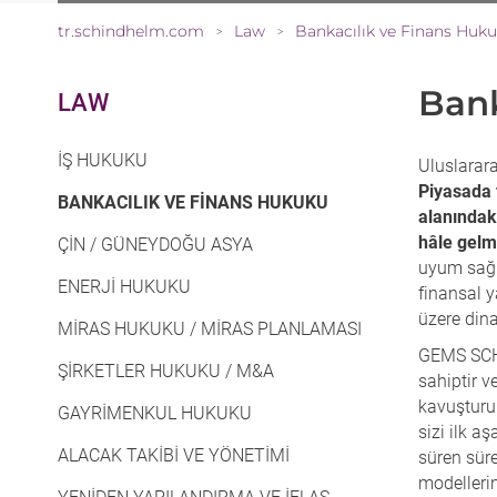
tr.schindhelm.com
Law
Bankacılık ve Finans Huk
>
>
Bank
LAW
İŞ HUKUKU
Uluslarar
Piyasada 
BANKACILIK VE FINANS HUKUKU
alanındak
hâle gelm
ÇIN / GÜNEYDOĞU ASYA
uyum sağl
ENERJI HUKUKU
finansal y
üzere dina
MIRAS HUKUKU / MIRAS PLANLAMASI
GEMS SC
ŞIRKETLER HUKUKU / M&A
sahiptir v
kavuşturu
GAYRIMENKUL HUKUKU
sizi ilk 
ALACAK TAKIBI VE YÖNETIMI
süren süre
modellerin