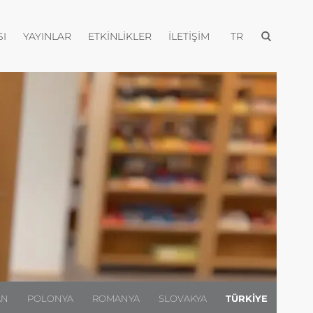
Menüyü aç
Menüyü aç
Menüyü aç
Menüyü aç
Menüyü aç
I
YAYINLAR
ETKINLIKLER
İLETIŞIM
TR
AN
POLONYA
ROMANYA
SLOVAKYA
TÜRKIYE