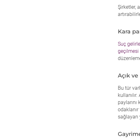
Şirketler,
artırabilirl
Kara pa
Suç gelirl
geçilmesi
düzenleme
Açık ve 
Bu tür var
kullanılır
paylarını 
odaklanır 
sağlayan y
Gayrim