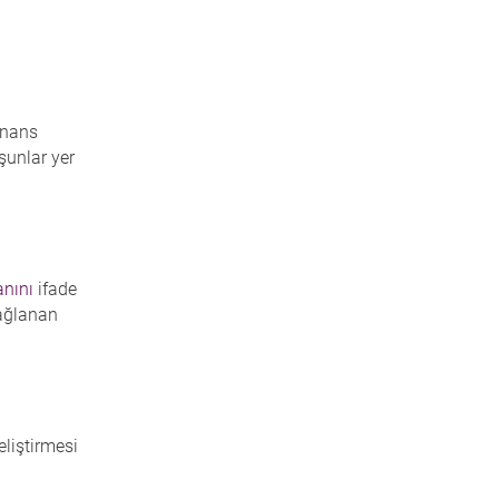
inans
şunlar yer
anını
ifade
sağlanan
eliştirmesi