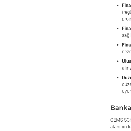
Fina
(reg
proj
Fina
sağl
Fina
nezd
Ulus
alın
Düze
düze
uyu
Banka
GEMS SCHI
alanının k