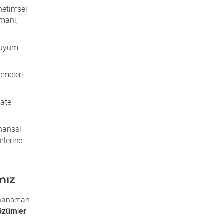
netimsel
smanı,
 uyum
emeleri
kate
inansal
mlerine
mız
inansman
çözümler