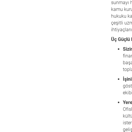
sunmayı he
kamu kuru
hukuku ka
çeşitli uz
ihtiyaçlar
Üç Güçlü 
Sizi
fina
başa
topl
İşin
göst
ekib
Yere
Ofis
kült
iste
geli