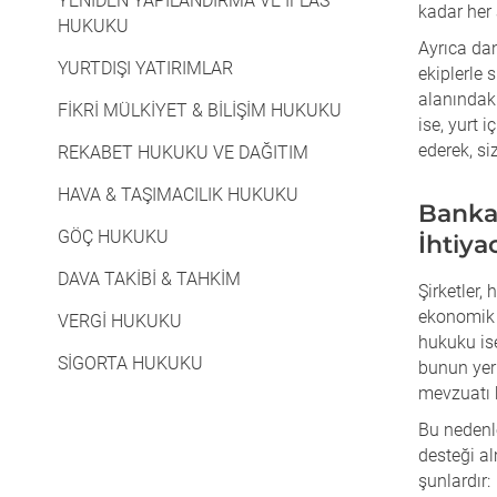
YENIDEN YAPILANDIRMA VE İFLAS
kadar her
HUKUKU
Ayrıca da
YURTDIŞI YATIRIMLAR
ekiplerle 
alanındak
FIKRI MÜLKIYET & BILIŞIM HUKUKU
ise, yurt 
ederek, si
REKABET HUKUKU VE DAĞITIM
HAVA & TAŞIMACILIK HUKUKU
Banka
GÖÇ HUKUKU
İhtiya
DAVA TAKIBI & TAHKIM
Şirketler
ekonomik h
VERGI HUKUKU
hukuku ise
SIGORTA HUKUKU
bunun yeri
mevzuatı b
Bu nedenle
desteği a
şunlardır: