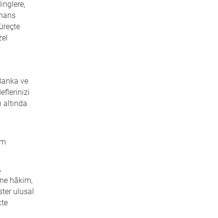
inglere,
inans
üreçte
zel
Banka ve
flerinizi
ı altında
im
.
ine hâkim,
ster ulusal
kte