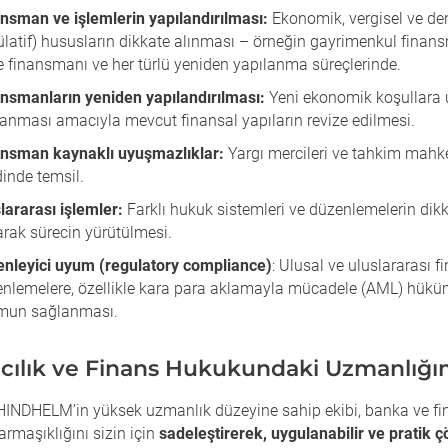
nsman ve işlemlerin yapılandırılması:
Ekonomik, vergisel ve de
ülatif) hususların dikkate alınması – örneğin gayrimenkul finan
e finansmanı ve her türlü yeniden yapılanma süreçlerinde.
nsmanların yeniden yapılandırılması:
Yeni ekonomik koşullara
anması amacıyla mevcut finansal yapıların revize edilmesi.
nsman kaynaklı uyuşmazlıklar:
Yargı mercileri ve tahkim mahk
inde temsil.
lararası işlemler:
Farklı hukuk sistemleri ve düzenlemelerin dik
arak sürecin yürütülmesi.
nleyici uyum (regulatory compliance)
: Ulusal ve uluslararası f
nlemelere, özellikle kara para aklamayla mücadele (AML) hükü
mun sağlanması.
cılık ve Finans Hukukundaki Uzmanlığı
NDHELM’in yüksek uzmanlık düzeyine sahip ekibi, banka ve f
armaşıklığını sizin için
sadeleştirerek, uygulanabilir ve pratik 