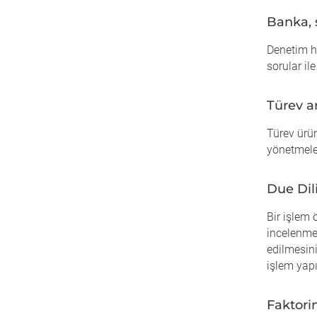
Banka, 
Denetim h
sorular i
Türev a
Türev ürün
yönetmeler
Due Dil
Bir işlem 
incelenme
edilmesini
işlem yap
Faktori