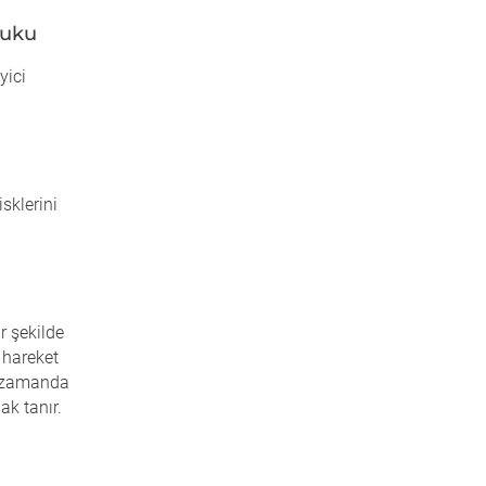
kuku
yici
sklerini
r şekilde
 hareket
ı zamanda
ak tanır.