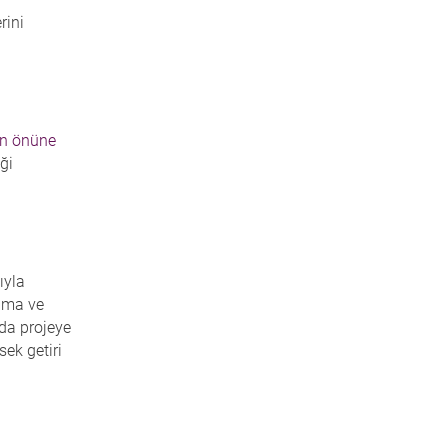
rini
ın önüne
iği
ıyla
apma ve
ıda projeye
ek getiri