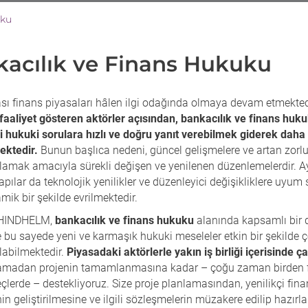
uku
acılık ve Finans Hukuku
ası finans piyasaları hâlen ilgi odağında olmaya devam etmekted
faaliyet gösteren aktörler açısından, bankacılık ve finans huk
i hukuki sorulara hızlı ve doğru yanıt verebilmek giderek daha
ektedir.
Bunun başlıca nedeni, güncel gelişmelere ve artan zorl
amak amacıyla sürekli değişen ve yenilenen düzenlemelerdir. Ay
apılar da teknolojik yenilikler ve düzenleyici değişikliklere uyu
mik bir şekilde evrilmektedir.
HINDHELM,
bankacılık ve finans hukuku
alanında kapsamlı bir
e bu sayede yeni ve karmaşık hukuki meseleler etkin bir şekilde
labilmektedir.
Piyasadaki aktörlerle yakın iş birliği içerisinde ç
aşamadan projenin tamamlanmasına kadar – çoğu zaman birden f
çlerde – destekliyoruz. Size proje planlamasından, yenilikçi fi
in geliştirilmesine ve ilgili sözleşmelerin müzakere edilip hazır