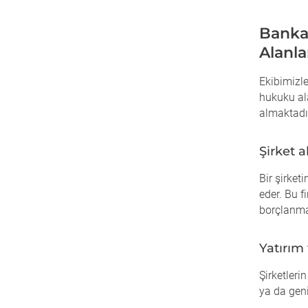
Banka
Alanla
Ekibimizle
hukuku al
almaktadı
Şirket 
Bir şirketi
eder. Bu 
borçlanma 
Yatırım
Şirketleri
ya da gen