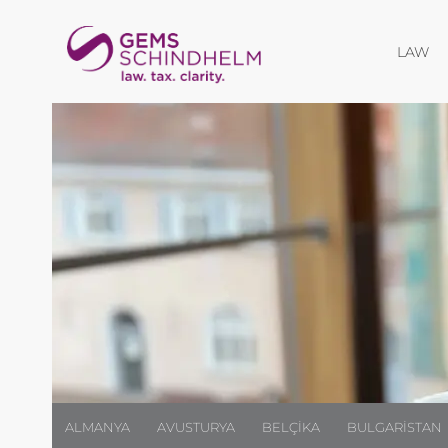
Me
LAW
ALMANYA
AVUSTURYA
BELÇIKA
BULGARISTAN