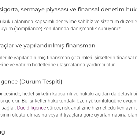
sigorta, sermaye piyasası ve finansal denetim hu
ukuku alanında kapsamlı deneyime sahibiz ve size tüm düzenle
le uyum (compliance) konularında danışmanlık sunuyoruz.
raçlar ve yapılandırılmış finansman
ler ile yapılandırılmış finansman çözümleri, şirketlerin finansal ri
ine ve yatırım hedeflerine ulaşmalarına yardımcı olur.
igence (Durum Tespiti)
öncesinde, hedef şirketin kapsamlı ve hukuki açıdan da detaylı bi
si gerekir. Bu, şirketler hukukundaki özen yükümlülüğüne uygun
 sağlar.
Due diligence
süreci, risk analizine hizmet ederken ayn
ısının oluşturulmasına veya ihtiyaçlara göre uyarlanmasına olan
ng