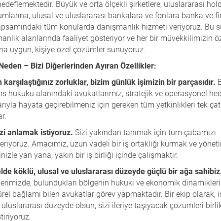
deflemektedir. Büyük ve orta ölçekli şirketlere, uluslararası hold
mlarına, ulusal ve uluslararası bankalara ve fonlara banka ve f
psamındaki tüm konularda danışmanlık hizmeti veriyoruz. Bu s
manlık alanlarında faaliyet gösteriyor ve her bir müvekkilimizin ö
ına uygun, kişiye özel çözümler sunuyoruz.
Neden – Bizi Diğerlerinden Ayıran Özellikler:
n karşılaştığınız zorluklar, bizim günlük işimizin bir parçasıdır.
ns hukuku alanındaki avukatlarımız, stratejik ve operasyonel hede
rıyla hayata geçirebilmeniz için gereken tüm yetkinlikleri tek çat
ar.
izi anlamak istiyoruz.
Sizi yakından tanımak için tüm çabamızı
eriyoruz. Amacımız, uzun vadeli bir iş ortaklığı kurmak ve yönet
inizle yan yana, yakın bir iş birliği içinde çalışmaktır.
lde köklü, ulusal ve uluslararası düzeyde güçlü bir ağa sahibiz
lerimizde, bulundukları bölgenin hukuki ve ekonomik dinamikler
ürel bağlamı bilen avukatlar görev yapmaktadır. Bir ekip olarak, i
r uluslararası düzeyde olsun, sizi ileriye taşıyacak çözümleri birli
ştiriyoruz.