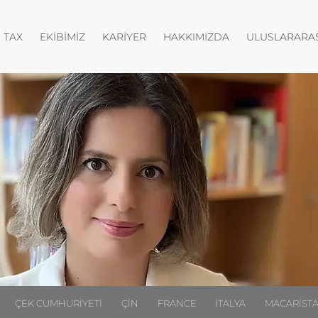
nüyü aç
Menüyü aç
Menüyü aç
Menüyü aç
TAX
EKIBIMIZ
KARIYER
HAKKIMIZDA
ULUSLARARAS
ÇEK CUMHURIYETI
ÇIN
FRANCE
İTALYA
MACARIST