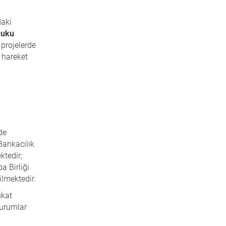
daki
kuku
 projelerde
e hareket
de
Bankacılık
ktedir;
a Birliği
ilmektedir.
ukat
durumlar