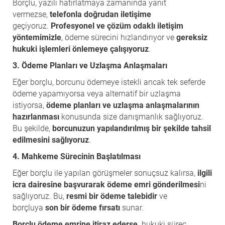
Borçlu, yazılı hatırlatmaya zamanında yanıt
vermezse,
telefonla doğrudan iletişime
geçiyoruz.
Profesyonel ve çözüm odaklı iletişim
yöntemimizle
, ödeme sürecini hızlandırıyor ve
gereksiz
hukuki işlemleri önlemeye çalışıyoruz
.
3. Ödeme Planları ve Uzlaşma Anlaşmaları
Eğer borçlu, borcunu ödemeye istekli ancak tek seferde
ödeme yapamıyorsa veya alternatif bir uzlaşma
istiyorsa,
ödeme planları ve uzlaşma anlaşmalarının
hazırlanması
konusunda size danışmanlık sağlıyoruz.
Bu şekilde,
borcunuzun yapılandırılmış bir şekilde tahsil
edilmesini sağlıyoruz
.
4. Mahkeme Sürecinin Başlatılması
Eğer borçlu ile yapılan görüşmeler sonuçsuz kalırsa,
ilgili
icra dairesine başvurarak ödeme emri gönderilmesi
ni
sağlıyoruz. Bu,
resmi bir ödeme talebidir
ve
borçluya
son bir ödeme fırsatı
sunar.
Borçlu ödeme emrine itiraz ederse,
hukuki süreç