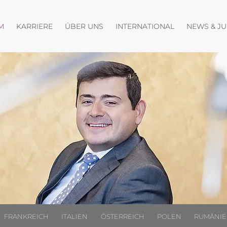
fnen
Menü öffnen
Menü öffnen
Menü öffnen
M
KARRIERE
ÜBER UNS
INTERNATIONAL
NEWS & J
FRANKREICH
ITALIEN
ÖSTERREICH
POLEN
RUMÄNI