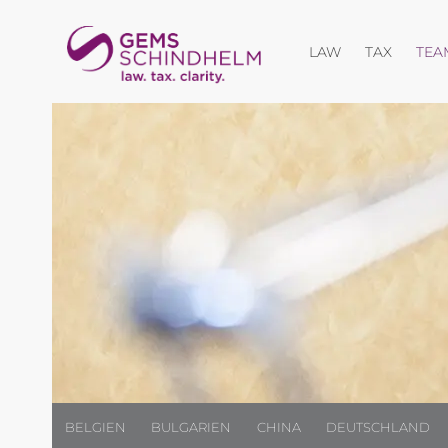
Menü öffnen
Menü öf
LAW
TAX
TEA
BELGIEN
BULGARIEN
CHINA
DEUTSCHLAND