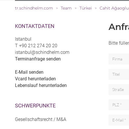
tr.schindhelm.com
Team
Türkei
Cahit Ağaoglu
>
>
>
Anf
KONTAKTDATEN
Istanbul
Bitte füll
T
+90 212 274 20 20
istanbul@schindhelm.com
Terminanfrage senden
E-Mail senden
Vcard herunterladen
Lebenslauf herunterladen
SCHWERPUNKTE
Gesellschaftsrecht / M&A