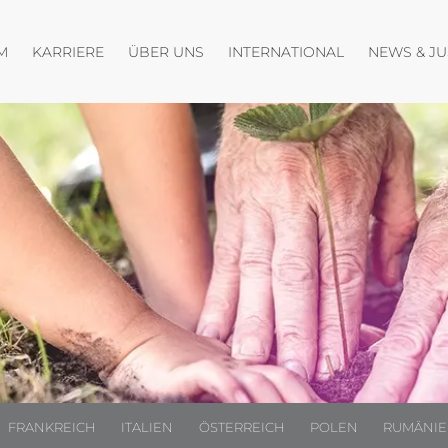
fnen
Menü öffnen
Menü öffnen
Menü öffnen
M
KARRIERE
ÜBER UNS
INTERNATIONAL
NEWS & J
FRANKREICH
ITALIEN
ÖSTERREICH
POLEN
RUMÄNI