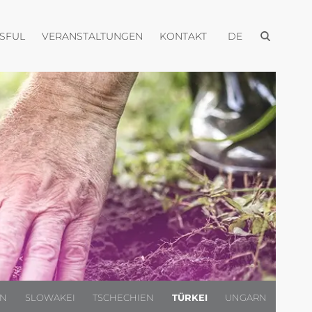
Menü öffnen
Menü öffnen
Menü öffnen
Menü öffnen
USFUL
VERANSTALTUNGEN
KONTAKT
DE
EN
SLOWAKEI
TSCHECHIEN
TÜRKEI
UNGARN