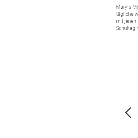
Mary´s Mea
tägliche w
mit jenen 
Schultag m