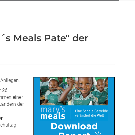
y´s Meals Pate" der
 Anliegen.
r 26
hmen einer
Ländern der
er
Schultag