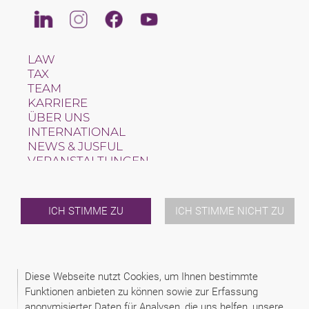
Linkedin
Instagram
Facebook
Youtube
LAW
TAX
TEAM
KARRIERE
ÜBER UNS
INTERNATIONAL
NEWS & JUSFUL
VERANSTALTUNGEN
KONTAKT
ICH STIMME ZU
ICH STIMME NICHT ZU
2026 (C) GEMS LEGAL SCHINDHELM ISTANBUL
DISCLAIMER
IMPRESSUM
Diese Webseite nutzt Cookies, um Ihnen bestimmte
Funktionen anbieten zu können sowie zur Erfassung
anonymisierter Daten für Analysen, die uns helfen, unsere