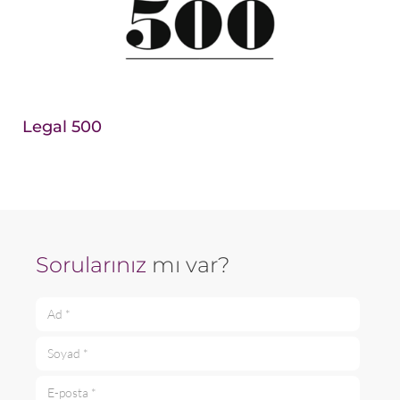
Legal 500
Sorularınız
mı var?
Ad *
Soyad *
E-posta *