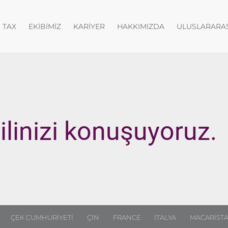
nüyü aç
Menüyü aç
Menüyü aç
Menüyü aç
TAX
EKIBIMIZ
KARIYER
HAKKIMIZDA
ULUSLARARAS
ilinizi konuşuyoruz.
ÇEK CUMHURIYETI
ÇIN
FRANCE
İTALYA
MACARIST