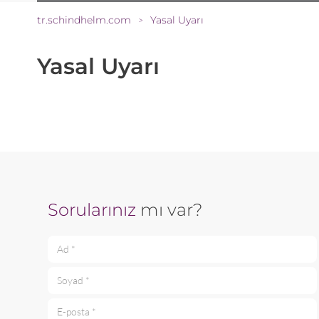
tr.schindhelm.com
Yasal Uyarı
>
Yasal Uyarı
Sorularınız
mı var?
Ad *
Soyad *
E-posta *