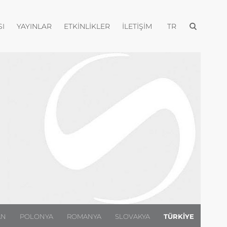
Menüyü aç
Menüyü aç
Menüyü aç
Menüyü aç
Menüyü aç
I
YAYINLAR
ETKINLIKLER
İLETIŞIM
TR
AN
POLONYA
ROMANYA
SLOVAKYA
TÜRKIYE