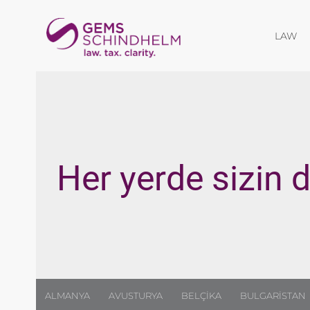
Me
LAW
Her yerde sizin d
ALMANYA
AVUSTURYA
BELÇIKA
BULGARISTAN