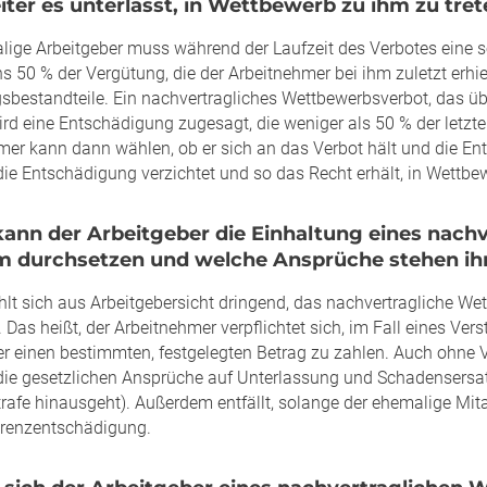
iter es unterlässt, in Wettbewerb zu ihm zu tre
lige Arbeitgeber muss während der Laufzeit des Verbotes eine
 50 % der Vergütung, die der Arbeitnehmer bei ihm zuletzt erhie
sbestandteile. Ein nachvertragliches Wettbewerbsverbot, das üb
ird eine Entschädigung zugesagt, die weniger als 50 % der letzte
mer kann dann wählen, ob er sich an das Verbot hält und die En
die Entschädigung verzichtet und so das Recht erhält, in Wettbew
kann der Arbeitgeber die Einhaltung eines nac
m durchsetzen und welche Ansprüche stehen ih
hlt sich aus Arbeitgebersicht dringend, das nachvertragliche We
 Das heißt, der Arbeitnehmer verpflichtet sich, im Fall eines V
er einen bestimmten, festgelegten Betrag zu zahlen. Auch ohne V
die gesetzlichen Ansprüche auf Unterlassung und Schadensersatz
rafe hinausgeht). Außerdem entfällt, solange der ehemalige Mita
arenzentschädigung.