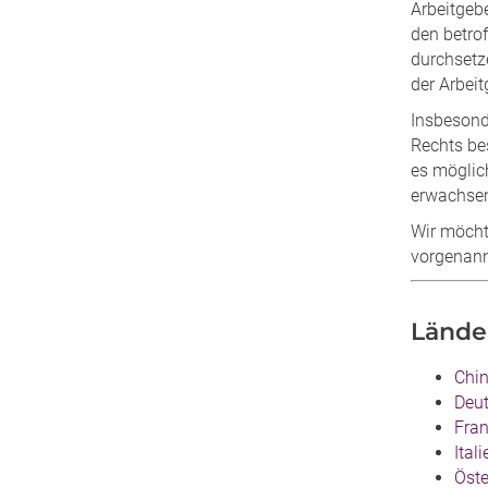
Arbeitgebe
den betro
durchsetz
der Arbei
Insbesond
Rechts bes
es möglic
erwachse
Wir möcht
vorgenann
Lände
Chi
Deu
Fran
Itali
Öste