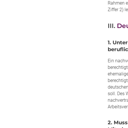
Rahmen ei
Ziffer 2) l
III.
De
1. Unte
berufli
Ein nachve
berechtigt
ehemalige
berechtigt
deutschen 
soll. Des
nachvertr
Arbeitsver
2. Muss