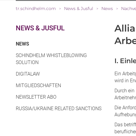
tr.schindhelm.com
News & Jusful
News
Nachve
>
>
>
Alli
NEWS & JUSFUL
Arbe
(CURRENT)
NEWS
SCHINDHELM WHISTLEBLOWING
I. Ein
SOLUTION
Ein Arbeit
DIGITALAW
wird in E
MITGLIEDSCHAFTEN
Durch ein 
NEWSLETTER ABO
Arbeitneh
Die Anfor
RUSSIA/UKRAINE RELATED SANCTIONS
Aufhebung
Das betrif
berufliche