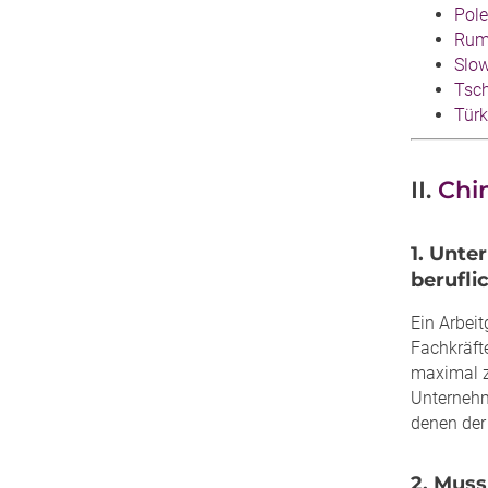
Pol
Rum
Slo
Tsc
Türk
II.
Chi
1. Unte
berufli
Ein Arbei
Fachkräft
maximal z
Unternehm
denen der 
2. Muss