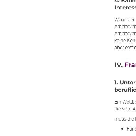
4. Kann
Interes
Wenn der 
Arbeitsve
Arbeitsve
keine Kon
aber erst 
IV.
Fra
1. Unte
berufli
Ein Wettb
die vom A
muss die 
Für 