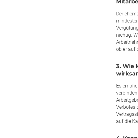
Mitarbe
Der ehema
mindestens
Vergütung
nichtig. W
Arbeitneh
ob er auf 
3. Wie 
wirksa
Es empfie
verbinden.
Arbeitgeb
Verbotes 
Vertragsst
auf die K