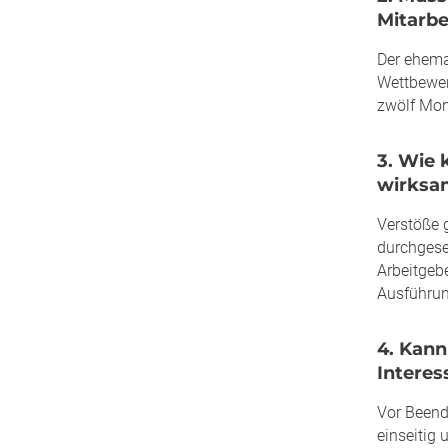
Mitarbe
Der ehema
Wettbewer
zwölf Mon
3. Wie 
wirksa
Verstöße 
durchgese
Arbeitgeb
Ausführun
4. Kann
Interes
Vor Beend
einseitig