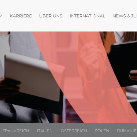
fnen
Menü öffnen
Menü öffnen
Menü öffnen
M
KARRIERE
ÜBER UNS
INTERNATIONAL
NEWS & J
FRANKREICH
ITALIEN
ÖSTERREICH
POLEN
RUMÄNI