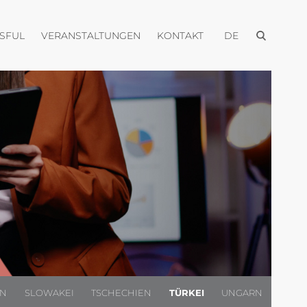
Menü öffnen
Menü öffnen
Menü öffnen
Menü öffnen
USFUL
VERANSTALTUNGEN
KONTAKT
DE
EN
SLOWAKEI
TSCHECHIEN
TÜRKEI
UNGARN