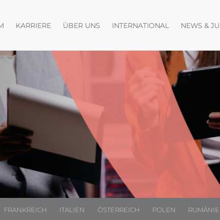
fnen
Menü öffnen
Menü öffnen
Menü öffnen
M
KARRIERE
ÜBER UNS
INTERNATIONAL
NEWS & J
FRANKREICH
ITALIEN
ÖSTERREICH
POLEN
RUMÄNI