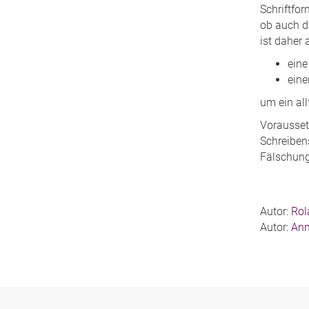
Schriftfor
ob auch d
ist daher
eine
eine
um ein al
Voraussetz
Schreiben
Fälschung
Autor:
Rol
Autor:
Ann