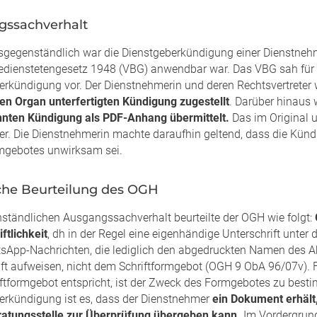
gssachverhalt
sgegenständlich war die Dienstgeberkündigung einer Dienstnehme
edienstetengesetz 1948 (VBG) anwendbar war. Das VBG sah für de
erkündigung vor. Der Dienstnehmerin und deren Rechtsvertreter 
en Organ unterfertigten Kündigung zugestellt
. Darüber hinaus
nten Kündigung als PDF-Anhang übermittelt.
Das im Original u
er. Die Dienstnehmerin machte daraufhin geltend, dass die Kün
rmgebotes unwirksam sei.
che Beurteilung des OGH
ständlichen Ausgangssachverhalt beurteilte der OGH wie folgt:
ftlichkeit
, dh in der Regel eine eigenhändige Unterschrift unte
sApp-Nachrichten, die lediglich den abgedruckten Namen des Ab
ft aufweisen, nicht dem Schriftformgebot (OGH 9 ObA 96/07v). Fü
ftformgebot entspricht, ist der Zweck des Formgebotes zu best
erkündigung ist es, dass der Dienstnehmer
ein Dokument erhält,
atungsstelle zur Überprüfung übergeben kann.
Im Vordergrund