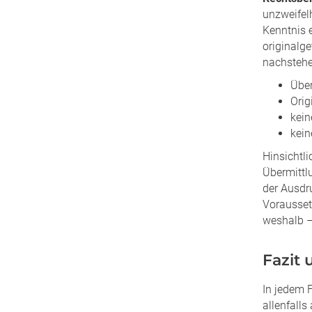
unzweifel
Kenntnis 
originalg
nachstehe
Über
Orig
kein
kein
Hinsichtl
Übermittl
der Ausdr
Vorausset
weshalb –
Fazit
In jedem 
allenfalls