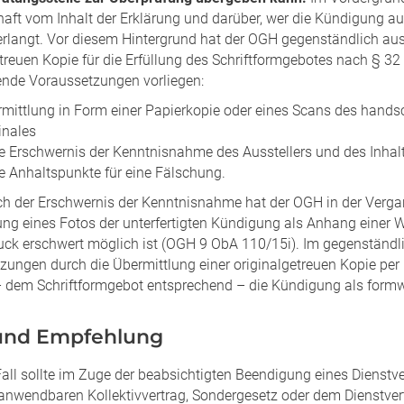
haft vom Inhalt der Erklärung und darüber, wer die Kündigung a
erlangt. Vor diesem Hintergrund hat der OGH gegenständlich aus
etreuen Kopie für die Erfüllung des Schriftformgebotes nach § 3
nde Voraussetzungen vorliegen:
mittlung in Form einer Papierkopie oder eines Scans des handsch
inales
e Erschwernis der Kenntnisnahme des Ausstellers und des Inha
e Anhaltspunkte für eine Fälschung.
ich der Erschwernis der Kenntnisnahme hat der OGH in der Verga
ung eines Fotos der unterfertigten Kündigung als Anhang einer 
uck erschwert möglich ist (OGH 9 ObA 110/15i). Im gegenständli
zungen durch die Übermittlung einer originalgetreuen Kopie per 
 dem Schriftformgebot entsprechend – die Kündigung als form
 und Empfehlung
Fall sollte im Zuge der beabsichtigten Beendigung eines Dienstv
 anwendbaren Kollektivvertrag, Sondergesetz oder dem Dienstvert