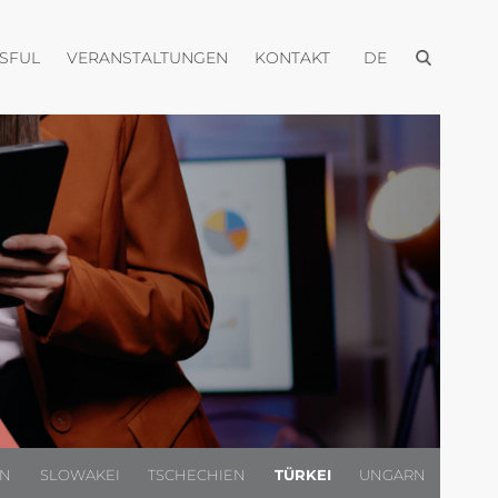
Menü öffnen
Menü öffnen
Menü öffnen
Menü öffnen
USFUL
VERANSTALTUNGEN
KONTAKT
DE
EN
SLOWAKEI
TSCHECHIEN
TÜRKEI
UNGARN