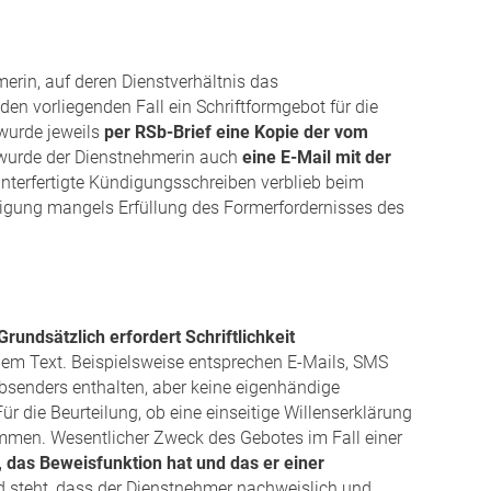
rin, auf deren Dienstverhältnis das
n vorliegenden Fall ein Schriftformgebot für die
wurde jeweils
per RSb-Brief eine Kopie der vom
 wurde der Dienstnehmerin auch
eine E-Mail mit der
nterfertigte Kündigungsschreiben verblieb beim
digung mangels Erfüllung des Formerfordernisses des
Grundsätzlich erfordert Schriftlichkeit
r dem Text. Beispielsweise entsprechen E-Mails, SMS
senders enthalten, aber keine eigenhändige
r die Beurteilung, ob eine einseitige Willenserklärung
immen. Wesentlicher Zweck des Gebotes im Fall einer
 das Beweisfunktion hat und das er einer
 steht, dass der Dienstnehmer nachweislich und