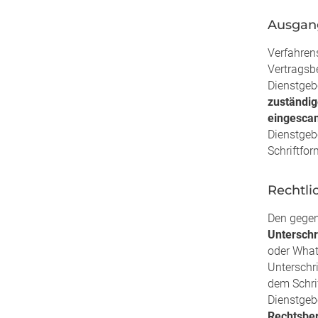
Ausgan
Verfahren
Vertragsb
Dienstgeb
zuständig
eingescan
Dienstgeb
Schriftfo
Rechtli
Den gegen
Unterschri
oder What
Unterschri
dem Schri
Dienstgeb
Rechtsber