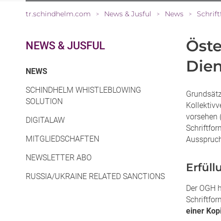
tr.schindhelm.com
News & Jusful
News
Schrif
>
>
>
Öste
NEWS & JUSFUL
Dien
(CURRENT)
NEWS
SCHINDHELM WHISTLEBLOWING
Grundsätz
SOLUTION
Kollektivv
vorsehen 
DIGITALAW
Schriftfor
MITGLIEDSCHAFTEN
Ausspruch
NEWSLETTER ABO
Erfüll
RUSSIA/UKRAINE RELATED SANCTIONS
Der OGH h
Schriftfo
einer Kop