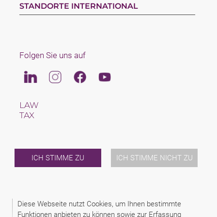
STANDORTE INTERNATIONAL
Folgen Sie uns auf
Linkedin
Instagram
Facebook
Youtube
LAW
TAX
TEAM
KARRIERE
ÜBER UNS
INTERNATIONAL
ICH STIMME ZU
ICH STIMME NICHT ZU
NEWS & JUSFUL
VERANSTALTUNGEN
KONTAKT
Diese Webseite nutzt Cookies, um Ihnen bestimmte
Funktionen anbieten zu können sowie zur Erfassung
2026 (C) GEMS LEGAL SCHINDHELM ISTANBUL