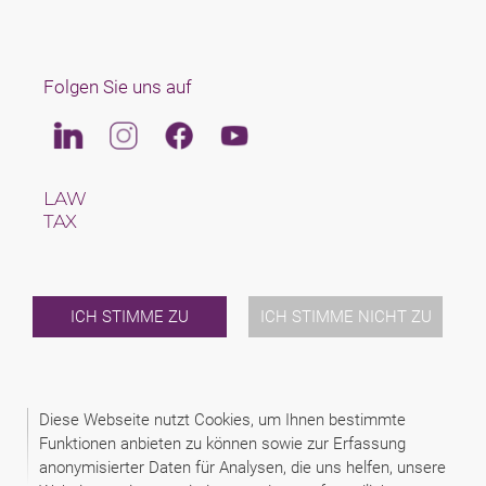
Folgen Sie uns auf
Linkedin
Instagram
Facebook
Youtube
LAW
TAX
TEAM
KARRIERE
ÜBER UNS
INTERNATIONAL
ICH STIMME ZU
ICH STIMME NICHT ZU
NEWS & JUSFUL
VERANSTALTUNGEN
KONTAKT
Diese Webseite nutzt Cookies, um Ihnen bestimmte
Funktionen anbieten zu können sowie zur Erfassung
2026 (C) GEMS LEGAL SCHINDHELM ISTANBUL
anonymisierter Daten für Analysen, die uns helfen, unsere
DISCLAIMER